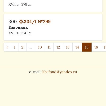
XVII в., 379 л.
300.
Ф.304/I №299
Канонник
XVII в., 270 л.
‹
1
2
...
10
11
12
13
14
15
16
1
e-mail:
lib-fond@yandex.ru