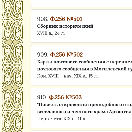
908.
Ф.256 №501
Сборник исторический
XVIII в., 24 л.
909.
Ф.256 №502
Карты почтового сообщения с перечнем
почтового сообщения в Могилевской г
Кон. XVIII – нач. XIX в., 15 л.
910.
Ф.256 №503
"Повесть откровения преподобнаго от
всеславнаго и честнаго храма Арханге
Перв. четв. XIX в., 11 л.