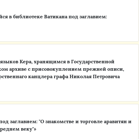
ся в библиотеке Ватикана под заглавием:
 языков Кера, хранящимся в Государственной
ком архиве с присовокуплением прежней описи,
рственнаго канцлера графа Николая Петровича
од заглавием: "О знакомстве и торговле аравитян и
среднем веку"»