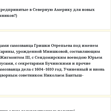
 предпринятые в Северную Америку для новых
чников?)
дами самозванца Гришки Отрепьева под именем
 Марины, урожденной Мнишковой, составляющим
 Жигмонтом III, с Сендомирским воеводою Юрьем
усами, с секретарями Бучинскими и прочие
самозванца дела с 1604–1610 год. Учиненный и вновь
адворным советником Николаем Бантыш-