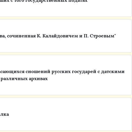
их с того государственных податях"
ова, сочиненная К. Калайдовичем и П. Строевым"
касающихся сношений русских государей с датскими
в различных архивах
олка