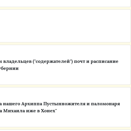
 владельцев ("содержателей") почт и расписание
убернии
ца нашего Архиппа Пустынножителя и паломонаря
ла Михаила иже в Хонех"