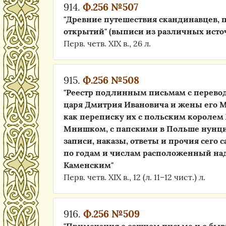
914.
Ф.256 №507
"Древние путешествия скандинавцев,
открытий" (выписи из различных исто
Перв. четв. XIX в., 26 л.
915.
Ф.256 №508
"Реестр подлинным письмам с перево
царя Дмитрия Ивановича и жены его
как переписку их с польским королем
Мнишком, с папскими в Польше нунци
записи, наказы, ответы и прочия сего 
по годам и числам расположенный н
Каменским"
Перв. четв. XIX в., 12 (л. 11–12 чист.) л.
916.
Ф.256 №509