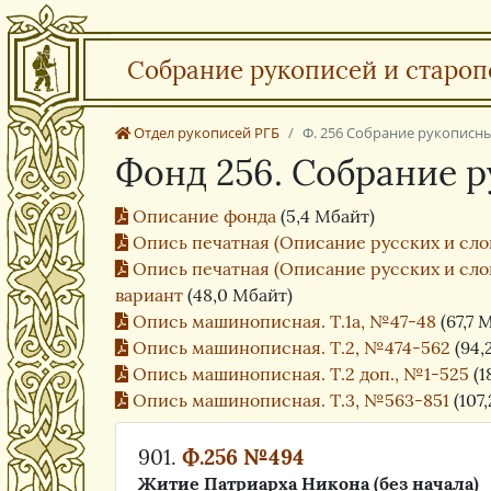
Собрание рукописей и староп
Отдел рукописей РГБ
Ф. 256 Собрание рукописны
Фонд 256. Собрание р
Описание фонда
(5,4 Мбайт)
Опись печатная (Описание русских и слов
Опись печатная (Описание русских и слов
вариант
(48,0 Мбайт)
Опись машинописная. Т.1а, №47-48
(67,7 
Опись машинописная. Т.2, №474-562
(94,
Опись машинописная. Т.2 доп., №1-525
(1
Опись машинописная. Т.3, №563-851
(107
901.
Ф.256 №494
Житие Патриарха Никона (без начала)