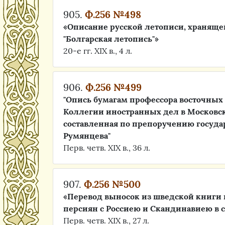
905.
Ф.256 №498
«Описание русской летописи, хранящей
"Болгарская летопись"»
20-е гг. XIX в., 4 л.
906.
Ф.256 №499
"Опись бумагам профессора восточных
Коллегии иностранных дел в Московс
составленная по препоручению госуда
Румянцева"
Перв. четв. XIX в., 36 л.
907.
Ф.256 №500
«Перевод выносок из шведской книги п
персиян с Россиею и Скандинавиею в 
Перв. четв. XIX в., 27 л.