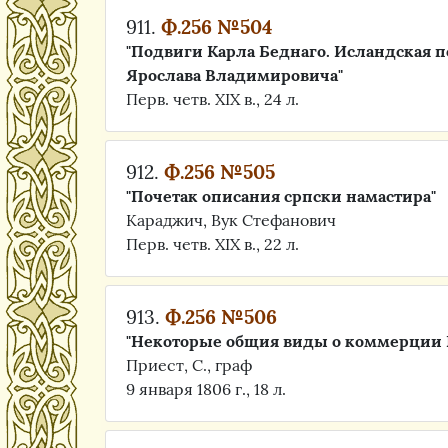
911.
Ф.256 №504
"Подвиги Карла Беднаго. Исландская п
Ярослава Владимировича"
Перв. четв. XIX в., 24 л.
912.
Ф.256 №505
"Почетак описания српски намастира"
Караджич, Вук Стефанович
Перв. четв. XIX в., 22 л.
913.
Ф.256 №506
"Некоторые общия виды о коммерции 
Приест, С., граф
9 января 1806 г., 18 л.