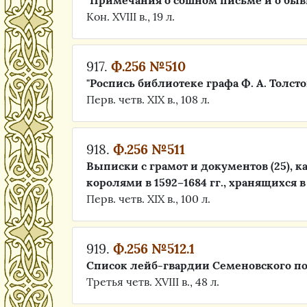
"Примечания о сошном письме и о бывш
Кон. XVIII в., 19 л.
917.
Ф.256 №510
"Роспись библиотеке графа Ф. А. Толст
Перв. четв. XIX в., 108 л.
918.
Ф.256 №511
Выписки с грамот и документов (25), 
королями в 1592–1684 гг., хранящихся 
Перв. четв. XIX в., 100 л.
919.
Ф.256 №512.1
Список лейб-гвардии Семеновского п
Третья четв. XVIII в., 48 л.