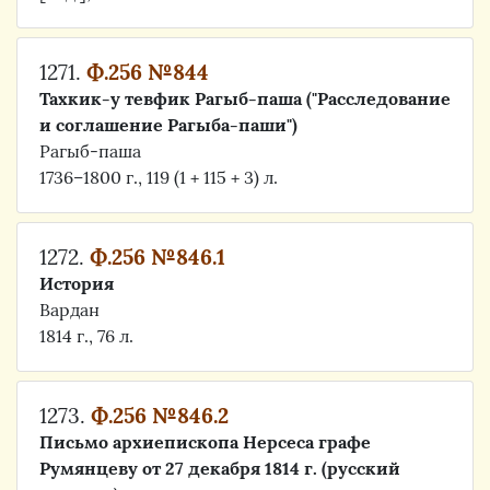
1271.
Ф.256 №844
Тахкик-у тевфик Рагыб-паша ("Расследование
и соглашение Рагыба-паши")
Рагыб-паша
1736–1800 г., 119 (1 + 115 + 3) л.
1272.
Ф.256 №846.1
История
Вардан
1814 г., 76 л.
1273.
Ф.256 №846.2
Письмо архиепископа Нерсеса графе
Румянцеву от 27 декабря 1814 г. (русский