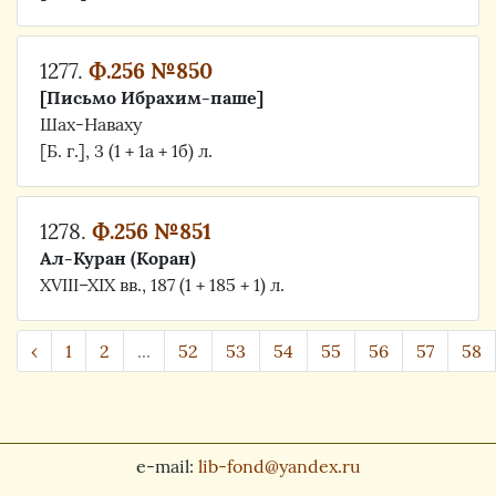
1277.
Ф.256 №850
[Письмо Ибрахим-паше]
Шах-Наваху
[Б. г.], 3 (1 + 1а + 1б) л.
1278.
Ф.256 №851
Ал-Куран (Коран)
XVIII–XIX вв., 187 (1 + 185 + 1) л.
‹
1
2
...
52
53
54
55
56
57
58
e-mail:
lib-fond@yandex.ru