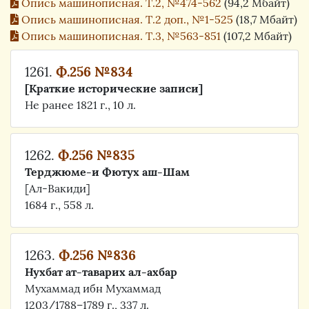
Опись машинописная. Т.2, №474-562
(94,2 Мбайт)
Опись машинописная. Т.2 доп., №1-525
(18,7 Мбайт)
Опись машинописная. Т.3, №563-851
(107,2 Мбайт)
1261.
Ф.256 №834
[Краткие исторические записи]
Не ранее 1821 г., 10 л.
1262.
Ф.256 №835
Терджюме-и Фютух аш-Шам
[Ал-Вакиди]
1684 г., 558 л.
1263.
Ф.256 №836
Нухбат ат-таварих ал-ахбар
Мухаммад ибн Мухаммад
1203/1788–1789 г., 337 л.