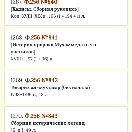
1267.
Ф.256 №840
[Хадиcы. Сборная рукопись]
Кон. XVIII–XIX в., 196 (1 + 194 + 1) л.
1268.
Ф.256 №841
[История пророка Мухаммеда и его
учеников]
XVIII г., 97 (1 + 96) л.
1269.
Ф.256 №842
Теварих ал-мухтасар (без начала)
1798–1799 г., 48 л.
1270.
Ф.256 №843
Сборник исторических легенд
[Б. д.], 49 л.