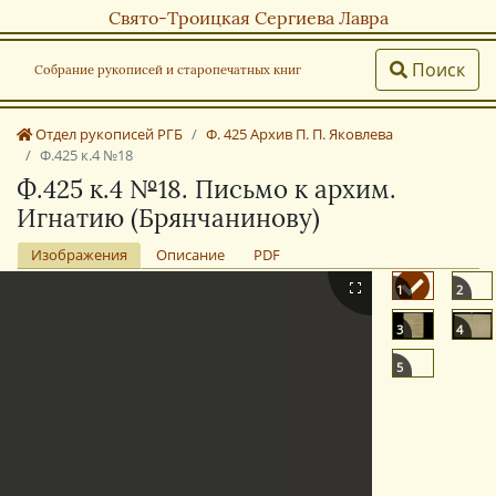
Свято-Троицкая Сергиева Лавра
Поиск
Собрание рукописей и старопечатных книг
Отдел рукописей РГБ
Ф. 425 Архив П. П. Яковлева
Ф.425 к.4 №18
Ф.425 к.4 №18. Письмо к архим.
Игнатию (Брянчанинову)
Изображения
Описание
PDF
1
2
3
4
5