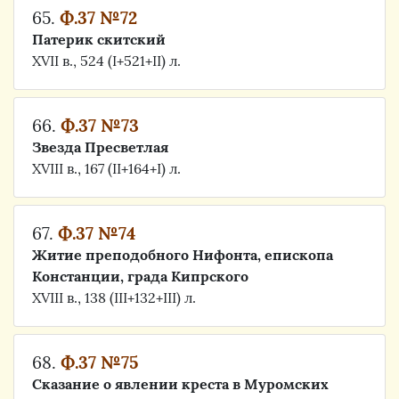
65.
Ф.37 №72
Патерик скитский
XVII в., 524 (I+521+II) л.
66.
Ф.37 №73
Звезда Пресветлая
XVIII в., 167 (II+164+I) л.
67.
Ф.37 №74
Житие преподобного Нифонта, епископа
Констанции, града Кипрского
XVIII в., 138 (III+132+III) л.
68.
Ф.37 №75
Сказание о явлении креста в Муромских