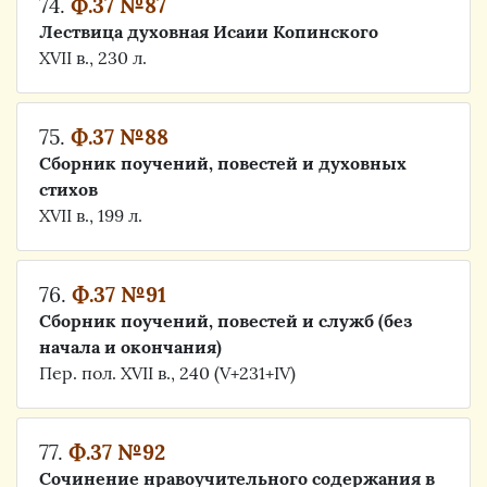
74.
Ф.37 №87
Лествица духовная Исаии Копинского
XVII в., 230 л.
75.
Ф.37 №88
Сборник поучений, повестей и духовных
стихов
XVII в., 199 л.
76.
Ф.37 №91
Сборник поучений, повестей и служб (без
начала и окончания)
Пер. пол. XVII в., 240 (V+231+IV)
77.
Ф.37 №92
Сочинение нравоучительного содержания в