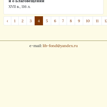
и о Благовещении
XVII в., 116 л.
‹
1
2
3
4
5
6
7
8
9
10
11
1
e-mail:
lib-fond@yandex.ru