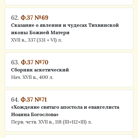
62.
Ф.37 №69
Сказание о явлении и чудесах Тихвинской
иконы Божией Матери
XVII в., 337 (331 + VI) л.
63.
Ф.37 №70
Сборник аскетический
Нач. XVII в., 400 л.
64.
Ф.37 №71
«Хождение святаго апостола и евангелиста
Иоанна Богослова»
Перв. четв. XVII в., 118 (III+112+III) л.