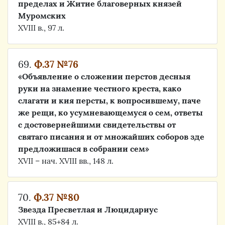
пределах и Житие благоверных князей
Муромских
XVIII в., 97 л.
69.
Ф.37 №76
«Объявление о сложении перстов десныя
руки на знамение честного креста, како
слагати и кия персты, к вопросившему, паче
же рещи, ко усумневающемуся о сем, ответы
с достовернейшими свидетельствы от
святаго писания и от множайших соборов зде
предложишася в собрании сем»
XVII – нач. XVIII вв., 148 л.
70.
Ф.37 №80
Звезда Пресветлая и Люцидариус
XVIII в., 85+84 л.