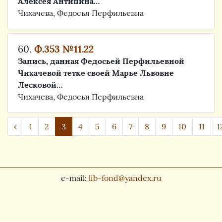
Алексея Антипина…
Чихачева, Федосья Перфильевна
60.
Ф.353 №11.22
Запись, данная Федосьей Перфильевной
Чихачевой тетке своей Марье Львовне
Лесковой…
Чихачева, Федосья Перфильевна
‹
1
2
3
4
5
6
7
8
9
10
11
1
e-mail:
lib-fond@yandex.ru