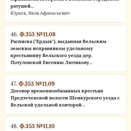
ратушей…
Юрьев, Яков Афанасьевич
46.
Ф.353 №11.08
Расписка ("Ердык"), выданная Вельским
земским исправником удельному
крестьянину Вельского уезда дер.
Потуловской Евгению Лютикову…
47.
Ф.353 №11.09
Договор временнообязанных крестьян
Предтеченской волости Шенкурского уезда с
Вельской удельной конторой…
48.
Ф.353 №11.10