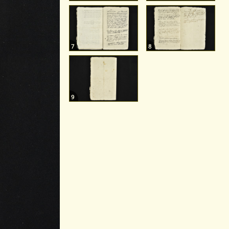
7
8
9