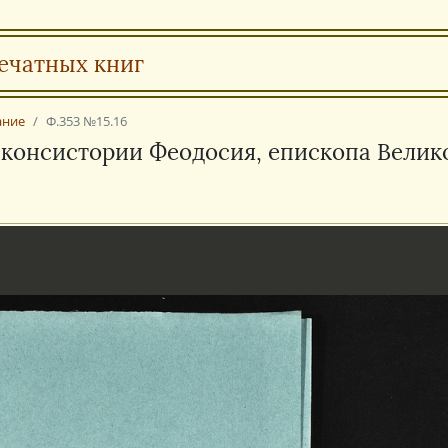
ечатных книг
ание
Ф.353 №15.16
й консистории Феодосия, епископа Велик