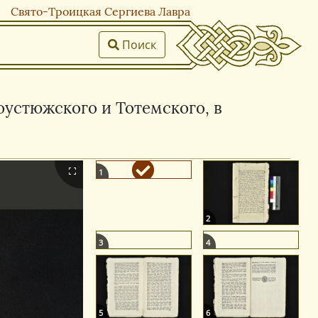
Свято-Троицкая Сергиева Лавра
Поиск
оустюжского и Тотемского, в
1
2
3
4
5
6