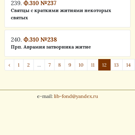
239.
Ф.310 №237
Святцы с краткими житиями некоторых
святых
240.
Ф.310 №238
Прп. Аврамия затворника житие
‹
1
2
...
7
8
9
10
11
12
13
14
e-mail:
lib-fond@yandex.ru