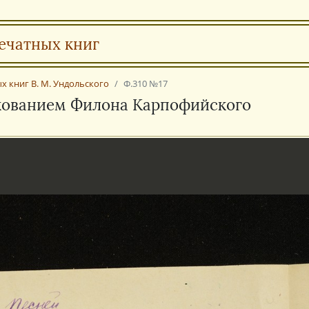
ечатных книг
х книг В. М. Ундольского
Ф.310 №17
лкованием Филона Карпофийского