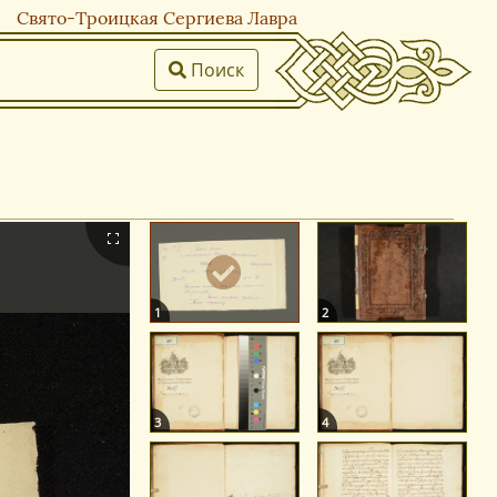
Свято-Троицкая Сергиева Лавра
Поиск
1
2
3
4