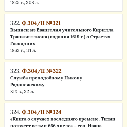
1825 г., 208 л.
322.
Ф.304/II №321
Выписи из Евангелия учительного Кирилла
Транквиллиона (издания 1619 г.) о Страстях
Господних
1862 г., 111 л.
323.
Ф.304/II №322
Служба преподобному Никону
Радонежскому
XIX в., 22 л.
324.
Ф.304/II №324
«Книга о случаеx последняго времене. Титин
потрясет велми 666 число» – соч. Ивана