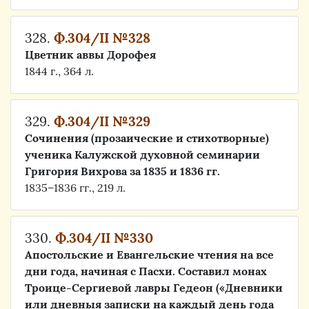
328.
Ф.304/II №328
Цветник аввы Дорофея
1844 г., 364 л.
329.
Ф.304/II №329
Cочинения (прозаические и стихотворные)
ученика Калужской духовной семинарии
Григория Вихрова за 1835 и 1836 гг.
1835–1836 гг., 219 л.
330.
Ф.304/II №330
Апостольские и Евангельские чтения на все
дни года, начиная с Пасхи. Составил монах
Троице-Сергиевой лавры Гедеон («Дневники
или дневныя записки на каждый день года