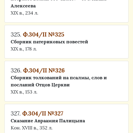
Алексеева
XIX в., 234 л.
325.
Ф.304/II №325
Сборник патериковых повестей
XIX в., 178 л.
326.
Ф.304/II №326
Сборник толкований на псалмы, слов и
посланий Отцов Церкви
XIX в., 153 л.
327.
Ф.304/II №327
Сказание Авраамия Палицына
Кон. ХVIII в., 352 л.