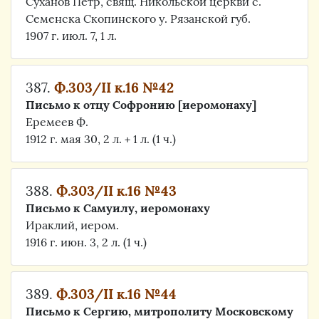
Суханов Петр, свящ. Никольской церкви с.
Семенска Скопинского у. Рязанской губ.
1907 г. июл. 7, 1 л.
387.
Ф.303/II к.16 №42
Письмо к отцу Софронию [иеромонаху]
Еремеев Ф.
1912 г. мая 30, 2 л. + 1 л. (1 ч.)
388.
Ф.303/II к.16 №43
Письмо к Самуилу, иеромонаху
Ираклий, иером.
1916 г. июн. 3, 2 л. (1 ч.)
389.
Ф.303/II к.16 №44
Письмо к Сергию, митрополиту Московскому