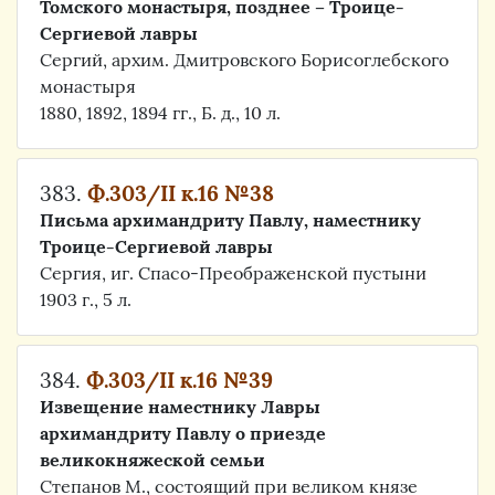
Томского монастыря, позднее – Троице-
Сергиевой лавры
Сергий, архим. Дмитровского Борисоглебского
монастыря
1880, 1892, 1894 гг., Б. д., 10 л.
383.
Ф.303/II к.16 №38
Письма архимандриту Павлу, наместнику
Троице-Сергиевой лавры
Сергия, иг. Спасо-Преображенской пустыни
1903 г., 5 л.
384.
Ф.303/II к.16 №39
Извещение наместнику Лавры
архимандриту Павлу о приезде
великокняжеской семьи
Степанов М., состоящий при великом князе