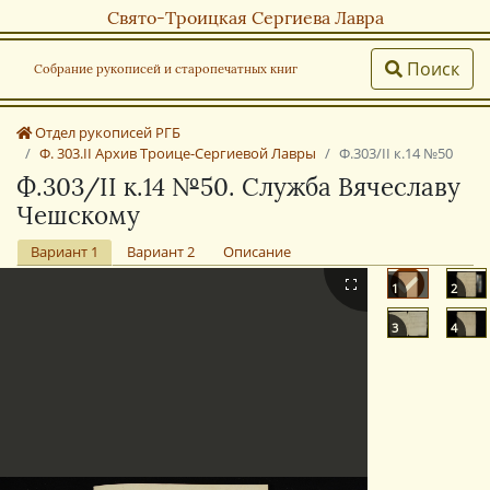
Свято-Троицкая Сергиева Лавра
Поиск
Собрание рукописей и старопечатных книг
Отдел рукописей РГБ
Ф. 303.II Архив Троице-Сергиевой Лавры
Ф.303/II к.14 №50
Ф.303/II к.14 №50. Служба Вячеславу
Чешскому
Вариант 1
Вариант 2
Описание
1
2
3
4