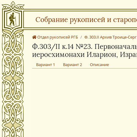
Собрание рукописей и староп
Отдел рукописей РГБ
Ф. 303.II Архив Троице-Се
Ф.303/II к.14 №23. Первоначал
иеросхимонахи Иларион, Израи
Вариант 1
Вариант 2
Описание