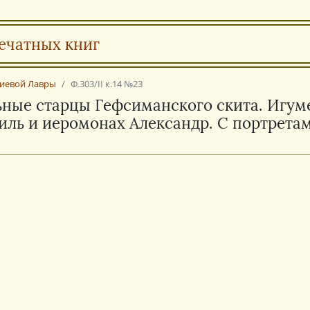
ечатных книг
ргиевой Лавры
Ф.303/II к.14 №23
ьные старцы Гефсиманского скита. Игуме
ль и иеромонах Александр. С портретам