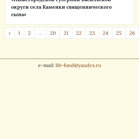
округи села Каменки священнического
сына»
‹
1
2
...
20
21
22
23
24
25
26
e-mail:
lib-fond@yandex.ru