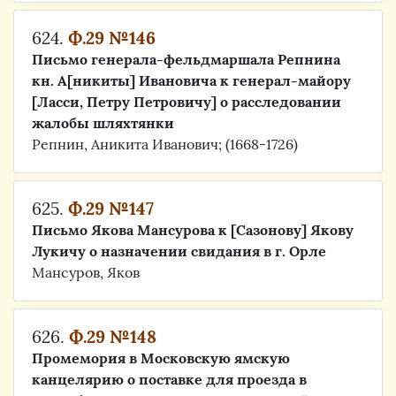
624.
Ф.29 №146
Письмо генерала-фельдмаршала Репнина
кн. А[никиты] Ивановича к генерал-майору
[Ласси, Петру Петровичу] о расследовании
жалобы шляхтянки
Репнин, Аникита Иванович; (1668-1726)
625.
Ф.29 №147
Письмо Якова Мансурова к [Сазонову] Якову
Лукичу о назначении свидания в г. Орле
Мансуров, Яков
626.
Ф.29 №148
Промемория в Московскую ямскую
канцелярию о поставке для проезда в