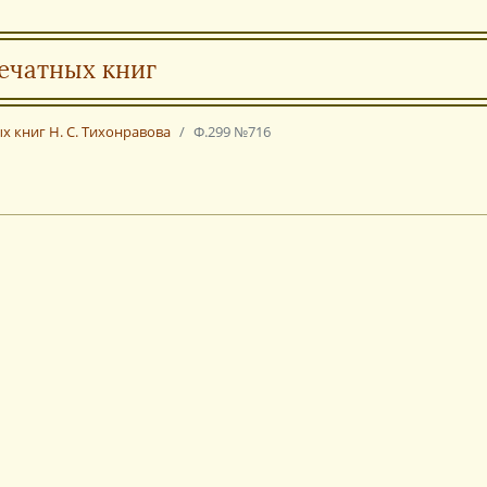
ечатных книг
х книг Н. С. Тихонравова
Ф.299 №716