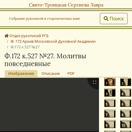
Свято-Троицкая Сергиева Лавра
Поиск
Собрание рукописей и старопечатных книг
Отдел рукописей РГБ
Ф. 172 Архив Московской Духовной Академии
Ф.172 к.527 №27
Ф.172 к.527 №27. Молитвы
повседневные
Изображения
Описание
PDF
1
2
3
4
5
6
7
8
9
10