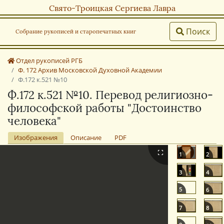
Свято-Троицкая Сергиева Лавра
Поиск
Собрание рукописей и старопечатных книг
Отдел рукописей РГБ
Ф. 172 Архив Московской Духовной Академии
Ф.172 к.521 №10
Ф.172 к.521 №10. Перевод религиозно-
философской работы "Достоинство
человека"
Изображения
Описание
PDF
1
2
3
4
5
6
7
8