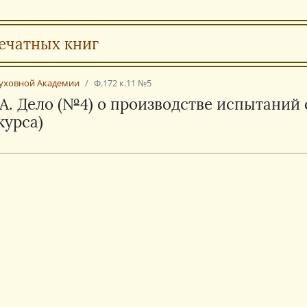
ечатных книг
Духовной Академии
Ф.172 к.11 №5
ДА. Дело (№4) о производстве испытаний
курса)