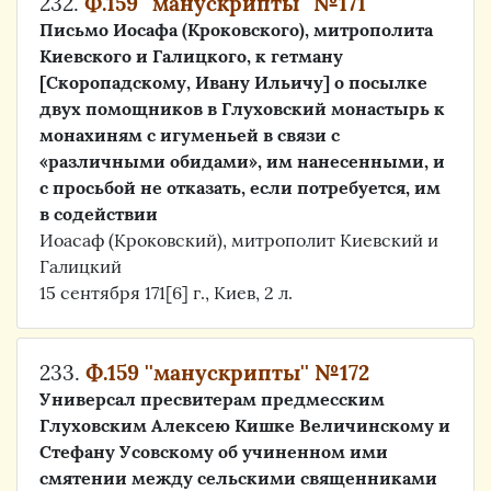
232.
Ф.159 ''манускрипты'' №171
Письмо Иосафа (Кроковского), митрополита
Киевского и Галицкого, к гетману
[Скоропадскому, Ивану Ильичу] о посылке
двух помощников в Глуховский монастырь к
монахиням с игуменьей в связи с
«различными обидами», им нанесенными, и
с просьбой не отказать, если потребуется, им
в содействии
Иоасаф (Кроковский), митрополит Киевский и
Галицкий
15 сентября 171[6] г., Киев, 2 л.
233.
Ф.159 ''манускрипты'' №172
Универсал пресвитерам предмесским
Глуховским Алексею Кишке Величинскому и
Стефану Усовскому об учиненном ими
смятении между сельскими священниками