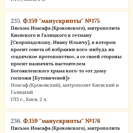
235.
Ф.159 ''манускрипты'' №175
Письмо Иоасафа (Кроковского), митрополита
Киевского и Галицкого к гетману
[Скоропадскому, Ивану Ильичу], в котором
просит совета об избрании кого-нибудь на
«гадячское протопопство», а со своей стороны
просит назначить настоятелем
Богоявленского храма кого-то «от дому
госпожи [Бутовичевой]»
Иоасаф (Кроковский), митрополит Киевский и
Галицкий
1715 г., Киев, 2 л.
236.
Ф.159 ''манускрипты'' №176
Письмо Иоасафа (Кроковского), митрополита