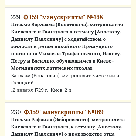
229.
Ф.159 ''манускрипты'' №168
Письмо Варлаама (Вонатовича), митрополита
Киевского и Галицкого к гетману [Апостолу,
Даниилу Павловичу] с ходатайством о
милости к детям покойного Прилуцкого
протопопа Михаила Трифановского, Иакову,
Петру и Василию, обучающимся в Киево-
Могилянских латинских школах
Варлаам (Вонатович), митрополит Киевский и
Галицкий
12 января 1729 г., Киев, 2 л.
230.
Ф.159 ''манускрипты'' №169
Письмо Рафаила (Заборовского), митрополита
Киевского и Галицкого, к гетману [Апостолу,
Даниилу Павловичу] о производстве отца