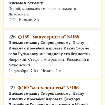
Письмо к гетману
Поцей, маршалек великаго княжества
Литовскаго
1717г., Вильно, 2 л.
226.
Ф.159 ''манускрипты'' №165
Письмо гетману Скоропадскому, Ивану
Ильичу с просьбой даровать Ивану Забеле
село Рудьковку «на подпору его бедности»
Яворский, Стефан, митрополит Рязанский и
Муромский
24 декабря 1716 г., Нежин, 2 л.
227.
Ф.159 ''манускрипты'' №166
Письмо гетману Скоропадскому, Ивану
Ильичу с просьбой даровать Феодору
Потребичу Гречаному маетность в Малой