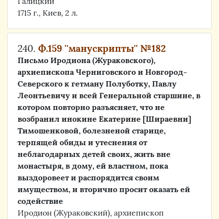
Галицкий
1715 г., Киев, 2 л.
240.
Ф.159 ''манускрипты'' №182
Письмо Иродиона (Жураковского),
архиепископа Черниговского и Новгород-
Северского к гетману Полуботку, Павлу
Леонтьевичу и всей Генеральной старшине, в
котором повторно разъясняет, что не
возбранил инокине Екатерине [Шираевни]
Тимошенковой, болезненой старице,
терпящей обиды и утеснения от
неблагодарных детей своих, жить вне
монастыря, в дому, ей властном, пока
выздоровеет и распорядится своим
имуществом, и вторично просит оказать ей
содействие
Иродион (Жураковский), архиепископ