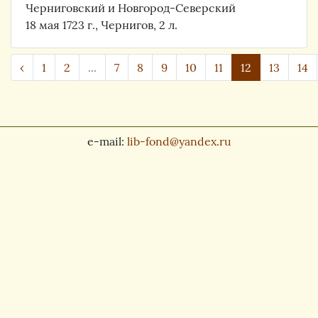
Черниговский и Новгород-Северский
18 мая 1723 г., Чернигов, 2 л.
‹
1
2
...
7
8
9
10
11
12
13
14
e-mail:
lib-fond@yandex.ru