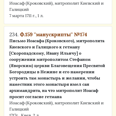
Иоасаф (Кроковский), митрополит Киевский и
Галицкий
7 марта 1711 г., 1 л.
234.
Ф.159 ''манускрипты'' №174
Письмо Иоасафа (Кроковского), митрополита
Киевского и Галицкого к гетману
[Скоропадскому, Ивану Ильичу] о
сооружении митрополитом Стефаном
(Яворским) церкви Благовещения Пресвятой
Богородицы в Нежине и его намерении
устроить там монастырь и желании, чтобы
наместник этого монастыря имел сан
архимандрита, на что митрополит Иоасаф
просит согласие гетмана
Иоасаф (Кроковский), митрополит Киевский и
Галицкий
1717г., Киев, 2 л.