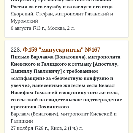
России за его службу и за заслуги его отца
Яворский, Стефан, митрополит Рязанский и
Муромский
6 августа 1713 г., Москва, 2 л.
228.
Ф.159 ''манускрипты'' №167
Письмо Варлаама (Вонатовича), митрополита
Киевского и Галицкого к гетману [Апостолу,
Даниилу Павловичу] с требованием
«сатифакции» за «безчестную конфузию и
увечче», нанесенные жителем села Безсал
Иосифом Гамалеей свящннику того же села,
со ссылкой на свидетельское подтверждение
протопопа Лохвинского
Варлаам (Вонатович), митрополит Киевский и
Галицкий
27 ноября 1728 г., Киев, 2 (1 ч.) л.