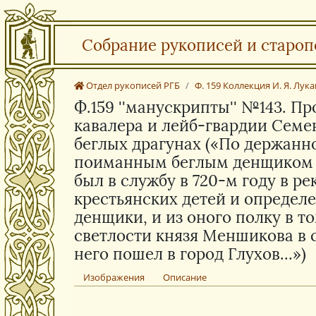
Собрание рукописей и староп
Отдел рукописей РГБ
Ф. 159 Коллекция И. Я. Лук
Ф.159 ''манускрипты'' №143. 
кавалера и лейб-гвардии Семе
беглых драгунах («По держанн
поиманным беглым денщиком К
был в службу в 720-м году в р
крестьянских детей и определе
денщики, и из оного полку в т
светлости князя Меншикова в с
него пошел в город Глухов…»)
Изображения
Описание