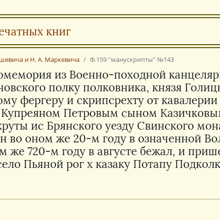
ечатных книг
ашевича и Н. А. Маркевича
Ф.159 ''манускрипты'' №143
Промемория из Военно-походной канцеля
новского полку полковника, князя Голи
ому фергеру и скрипсрехту от кавалери
упреяном Петровым сыном Казичковым,
екруты ис Брянского уезду Свинского мо
н во оном же 20-м году в означенной Во
ом же 720-м году в августе бежал, и при
ело Пьяной рог х казаку Потапу Подколку