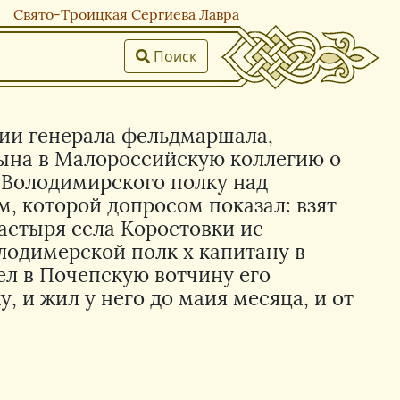
Свято-Троицкая Сергиева Лавра
Поиск
рии генерала фельдмаршала,
цына в Малороссийскую коллегию о
и Володимирского полку над
 которой допросом показал: взят
настыря села Коростовки ис
лодимерской полк х капитану в
шел в Почепскую вотчину его
, и жил у него до маия месяца, и от