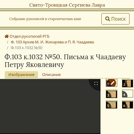
Свято-Троицкая Сергиева Лавра
Поиск
Собрание рукописей и старопечатных книг
Отдел рукописей РГБ
Ф. 103 Архив М. И. Жихарева и П. Я. Чаадаева
Ф.103 к.1032 №50
Ф.103 к.1032 №50. Письма к Чаадаеву
Петру Яковлевичу
Изображения
Описание
1
2
4
3
5
6