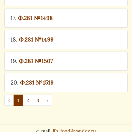
17.
Ф.281 №1498
18.
Ф.281 №1499
19.
Ф.281 №1507
20.
Ф.281 №1519
‹
1
2
3
›
e-mail:
lib-fond@yandex.ru