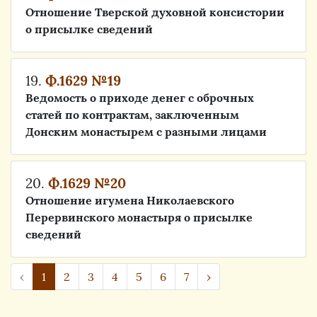
Отношение Тверской духовной консистории
о присылке сведений
19.
Ф.1629 №19
Ведомость о приходе денег с оброчных
статей по контрактам, заключенным
Донским монастырем с разными лицами
20.
Ф.1629 №20
Отношение игумена Николаевского
Перервинского монастыря о присылке
сведений
‹
1
2
3
4
5
6
7
›