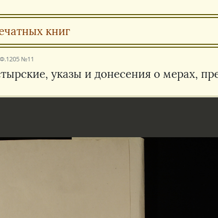
ечатных книг
Ф.1205 №11
стырские, указы и донесения о мерах, п