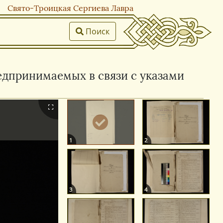
Свято-Троицкая Сергиева Лавра
Поиск
редпринимаемых в связи с указами
1
2
3
4