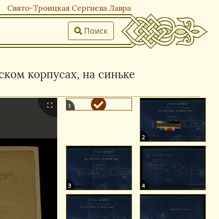
Свято-Троицкая Сергиева Лавра
Поиск
ском корпусах, на синьке
1
2
3
4