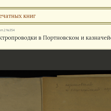
ечатных книг
оп.2 №354
ектропроводки в Портновском и казначей