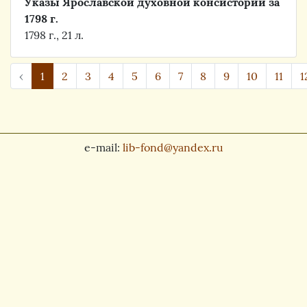
Указы Ярославской духовной консистории за
1798 г.
1798 г., 21 л.
‹
1
2
3
4
5
6
7
8
9
10
11
1
e-mail:
lib-fond@yandex.ru