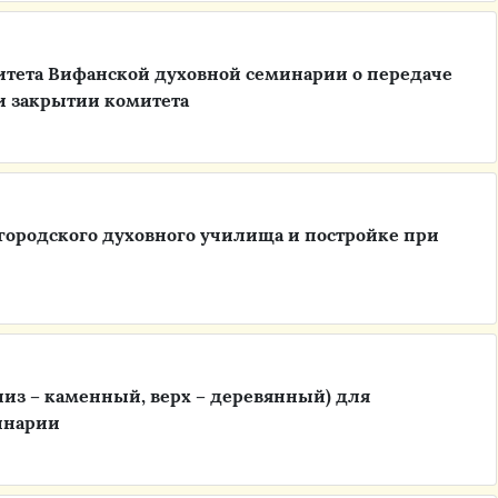
итета Вифанской духовной семинарии о передаче
и закрытии комитета
ородского духовного училища и постройке при
низ – каменный, верх – деревянный) для
инарии