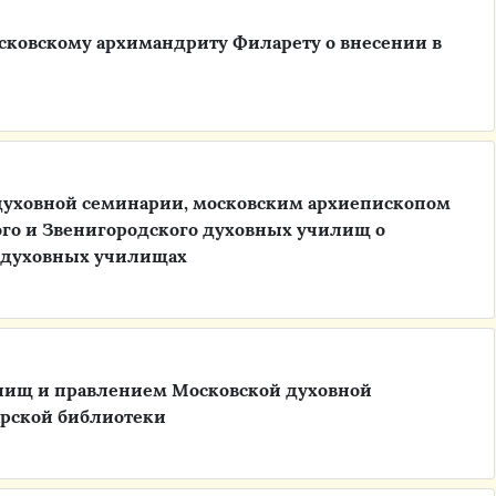
сковскому архимандриту Филарету о внесении в
духовной семинарии, московским архиепископом
го и Звенигородского духовных училищ о
 духовных училищах
лищ и правлением Московской духовной
арской библиотеки