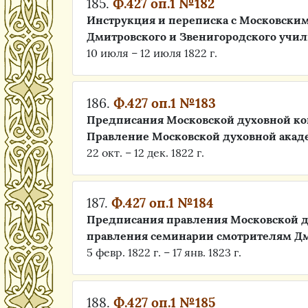
185.
Ф.427 оп.1 №182
Инструкция и переписка с Московски
Дмитровского и Звенигородского учили
10 июля – 12 июля 1822 г.
186.
Ф.427 оп.1 №183
Предписания Московской духовной ко
Правление Московской духовной ака
22 окт. – 12 дек. 1822 г.
187.
Ф.427 оп.1 №184
Предписания правления Московской 
правления семинарии смотрителям Д
5 февр. 1822 г. – 17 янв. 1823 г.
188.
Ф.427 оп.1 №185