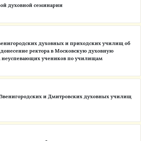
кой духовной семинарии
венигородских духовных и приходских училищ об
 и донесение ректора в Московскую духовную
а неуспевающих учеников по училищам
 Звенигородских и Дмитровских духовных училищ