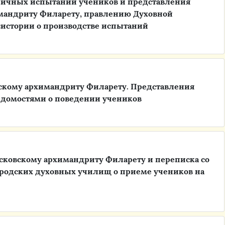
личных испытаний учеников и представления
мандриту Филарету, правлению Духовной
систории о производстве испытаний
скому архимандриту Филарету. Представления
едомостями о поведении учеников
сковскому архимандриту Филарету и переписка со
родских духовных училищ о приеме учеников на