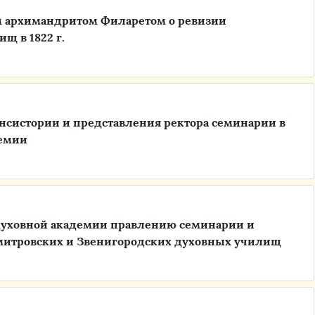
м архимандритом Филаретом о ревизии
щ в 1822 г.
нсистории и представления ректора семинарии в
демии
духовной академии правлению семинарии и
митровских и Звенигородских духовных училищ