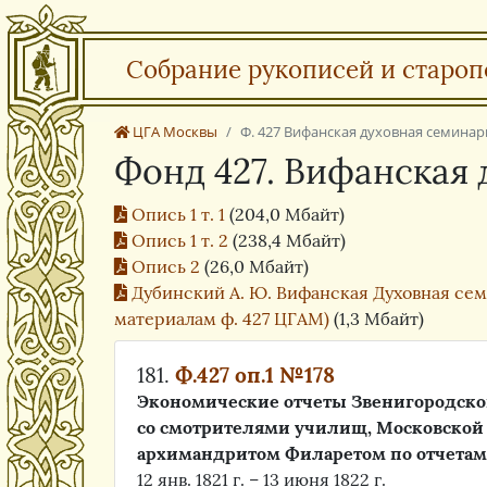
Собрание рукописей и староп
ЦГА Москвы
Ф. 427 Вифанская духовная семинар
Фонд 427. Вифанская
Опись 1 т. 1
(204,0 Мбайт)
Опись 1 т. 2
(238,4 Мбайт)
Опись 2
(26,0 Мбайт)
Дубинский А. Ю. Вифанская Духовная семин
материалам ф. 427 ЦГАМ)
(1,3 Мбайт)
181.
Ф.427 оп.1 №178
Экономические отчеты Звенигородско
со смотрителями училищ, Московской
архимандритом Филаретом по отчетам
12 янв. 1821 г. – 13 июня 1822 г.