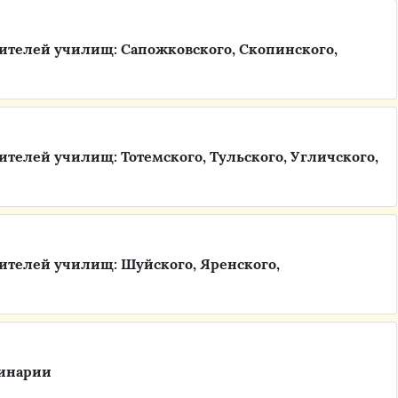
ителей училищ: Сапожковского, Скопинского,
телей училищ: Тотемского, Тульского, Угличского,
ителей училищ: Шуйского, Яренского,
минарии