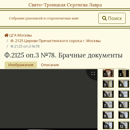
Свято-Троицкая Сергиева Лавра
Поиск
Собрание рукописей и старопечатных книг
ЦГА Москвы
Ф. 2125 Церкви Пречистенского сорока г. Москвы
Ф.2125 оп.3 №78
Ф.2125 оп.3 №78. Брачные документы
Изображения
Описание
1
2
3
4
5
6
7
8
9
10
11
12