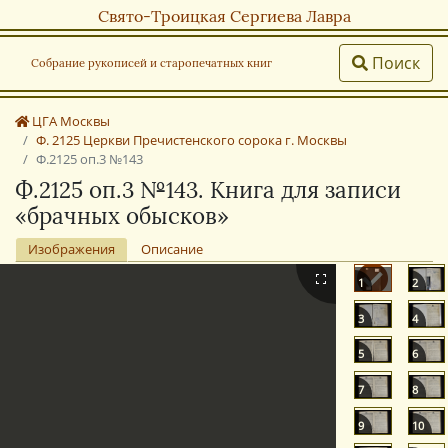
Свято-Троицкая Сергиева Лавра
Поиск
Собрание рукописей и старопечатных книг
ЦГА Москвы
Ф. 2125 Церкви Пречистенского сорока г. Москвы
Ф.2125 оп.3 №143
Ф.2125 оп.3 №143. Книга для записи
«брачных обысков»
Изображения
Описание
1
2
3
4
5
6
7
8
9
10